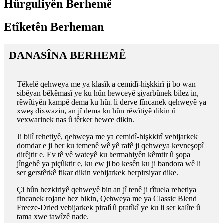
Hûrguliyên Berhemê
Etîketên Berheman
DANASÎNA BERHEMÊ
Têkelê qehweya me ya klasîk a cemidî-hişkkirî ji bo wan
sibêyan bêkêmasî ye ku hûn hewceyê şiyarbûnek bilez in,
rêwîtiyên kampê dema ku hûn li derve fîncanek qehweyê ya
xweş dixwazin, an jî dema ku hûn rêwîtiyê dikin û
vexwarinek nas û têrker hewce dikin.
Ji bilî rehetiyê, qehweya me ya cemidî-hişkkirî vebijarkek
domdar e ji ber ku temenê wê yê rafê ji qehweya kevneşopî
dirêjtir e. Ev tê vê wateyê ku bermahiyên kêmtir û şopa
jîngehê ya piçûktir e, ku ew ji bo kesên ku ji bandora wê li
ser gerstêrkê fikar dikin vebijarkek berpirsiyar dike.
Çi hûn hezkiriyê qehweyê bin an jî tenê ji rîtuela rehetiya
fincanek rojane hez bikin, Qehweya me ya Classic Blend
Freeze-Dried vebijarkek piralî û pratîkî ye ku li ser kalîte û
tama xwe tawîzê nade.