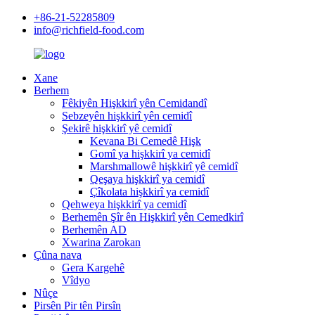
+86-21-52285809
info@richfield-food.com
Xane
Berhem
Fêkiyên Hişkkirî yên Cemidandî
Sebzeyên hişkkirî yên cemidî
Şekirê hişkkirî yê cemidî
Kevana Bi Cemedê Hişk
Gomî ya hişkkirî ya cemidî
Marshmallowê hişkkirî yê cemidî
Qeşaya hişkkirî ya cemidî
Çîkolata hişkkirî ya cemidî
Qehweya hişkkirî ya cemidî
Berhemên Şîr ên Hişkkirî yên Cemedkirî
Berhemên AD
Xwarina Zarokan
Çûna nava
Gera Kargehê
Vîdyo
Nûçe
Pirsên Pir tên Pirsîn