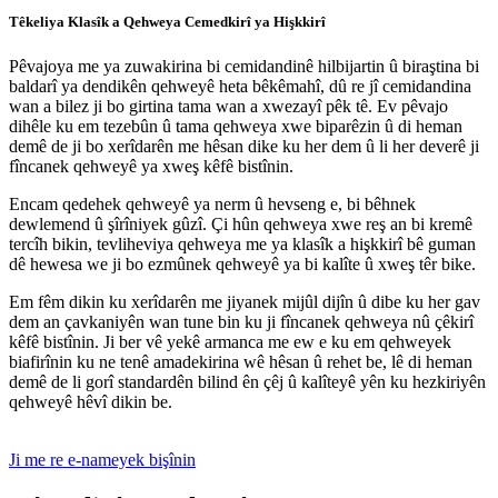
Têkeliya Klasîk a Qehweya Cemedkirî ya Hişkkirî
Pêvajoya me ya zuwakirina bi cemidandinê hilbijartin û biraştina bi
baldarî ya dendikên qehweyê heta bêkêmahî, dû re jî cemidandina
wan a bilez ji bo girtina tama wan a xwezayî pêk tê. Ev pêvajo
dihêle ku em tezebûn û tama qehweya xwe biparêzin û di heman
demê de ji bo xerîdarên me hêsan dike ku her dem û li her deverê ji
fîncanek qehweyê ya xweş kêfê bistînin.
Encam qedehek qehweyê ya nerm û hevseng e, bi bêhnek
dewlemend û şîrîniyek gûzî. Çi hûn qehweya xwe reş an bi kremê
tercîh bikin, tevliheviya qehweya me ya klasîk a hişkkirî bê guman
dê hewesa we ji bo ezmûnek qehweyê ya bi kalîte û xweş têr bike.
Em fêm dikin ku xerîdarên me jiyanek mijûl dijîn û dibe ku her gav
dem an çavkaniyên wan tune bin ku ji fîncanek qehweya nû çêkirî
kêfê bistînin. Ji ber vê yekê armanca me ew e ku em qehweyek
biafirînin ku ne tenê amadekirina wê hêsan û rehet be, lê di heman
demê de li gorî standardên bilind ên çêj û kalîteyê yên ku hezkiriyên
qehweyê hêvî dikin be.
Ji me re e-nameyek bişînin