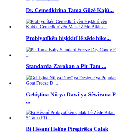
Dr. Cemedkirina Tama Gûzê Kajû...
Probiyotîkên hişkkirî lê zêde bike...
Standarda Zarokan a Pir Tam ...
Gehiştina Nû ya Dawî ya Sêwirana P
...
Bi Hêsanî Helîne Pirsgirêka Çalak