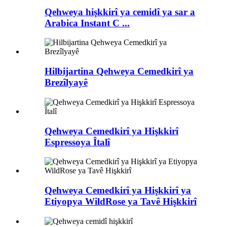
Qehweya hişkkirî ya cemidî ya sar a
Arabica Instant C ...
Hilbijartina Qehweya Cemedkirî ya
Brezîlyayê
Qehweya Cemedkirî ya Hişkkirî
Espressoya Îtalî
Qehweya Cemedkirî ya Hişkkirî ya
Etiyopya WildRose ya Tavê Hişkkirî