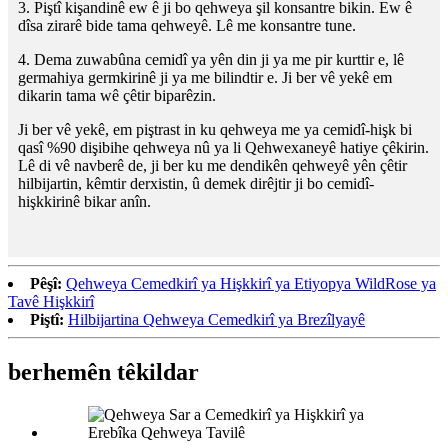
3. Piştî kişandinê ew ê ji bo qehweya şil konsantre bikin. Ew ê
dîsa zirarê bide tama qehweyê. Lê me konsantre tune.
4. Dema zuwabûna cemidî ya yên din ji ya me pir kurttir e, lê
germahiya germkirinê ji ya me bilindtir e. Ji ber vê yekê em
dikarin tama wê çêtir biparêzin.
Ji ber vê yekê, em piştrast in ku qehweya me ya cemidî-hişk bi
qasî %90 dişibihe qehweya nû ya li Qehwexaneyê hatiye çêkirin.
Lê di vê navberê de, ji ber ku me dendikên qehweyê yên çêtir
hilbijartin, kêmtir derxistin, û demek dirêjtir ji bo cemidî-
hişkkirinê bikar anîn.
Pêşî:
Qehweya Cemedkirî ya Hişkkirî ya Etiyopya WildRose ya
Tavê Hişkkirî
Piştî:
Hilbijartina Qehweya Cemedkirî ya Brezîlyayê
berhemên têkildar