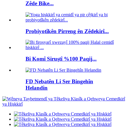
Zêde Bike...
Probiyotîkên Pirreng ên Zêdekirî...
Bi Komî Siruştî %100 Paqij...
FD Nebatên Li Ser Bingehîn
Helandin