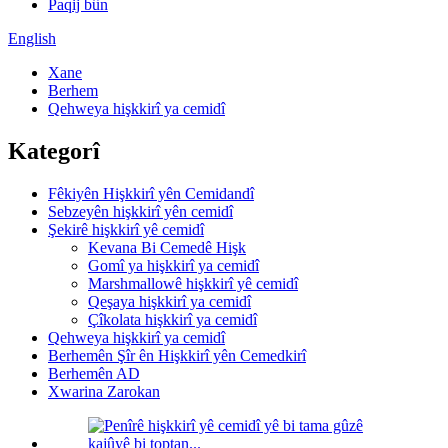
Paqij bûn
English
Xane
Berhem
Qehweya hişkkirî ya cemidî
Kategorî
Fêkiyên Hişkkirî yên Cemidandî
Sebzeyên hişkkirî yên cemidî
Şekirê hişkkirî yê cemidî
Kevana Bi Cemedê Hişk
Gomî ya hişkkirî ya cemidî
Marshmallowê hişkkirî yê cemidî
Qeşaya hişkkirî ya cemidî
Çîkolata hişkkirî ya cemidî
Qehweya hişkkirî ya cemidî
Berhemên Şîr ên Hişkkirî yên Cemedkirî
Berhemên AD
Xwarina Zarokan