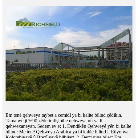
Em tenê qehweya taybet a cemidî ya bi kalîte bilind çêdikin.
Tama wê ji %90 zêdetir dişibihe qehweya nû ya li
qehwexaneyan. Sedem ev e: 1. Dendikên Qehweyê yên bi kalîte
bilind: Me tenê Qehweya Arabica ya bi kalîte bilind ji Etiyopya,
Kolombiyayê û Brezîlyayê hilbijart. 2. Derxistina bilez: Em