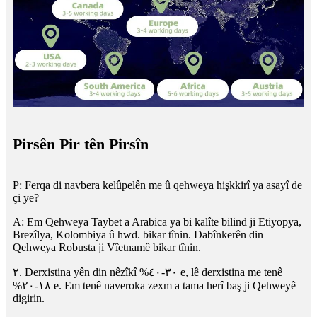
Pirsên Pir tên Pirsîn
P: Ferqa di navbera kelûpelên me û qehweya hişkkirî ya asayî de
çi ye?
A: Em Qehweya Taybet a Arabica ya bi kalîte bilind ji Etiyopya,
Brezîlya, Kolombiya û hwd. bikar tînin. Dabînkerên din
Qehweya Robusta ji Vîetnamê bikar tînin.
٢. Derxistina yên din nêzîkî %٣٠-٤٠ e, lê derxistina me tenê
%١٨-٢٠ e. Em tenê naveroka zexm a tama herî baş ji Qehweyê
digirin.