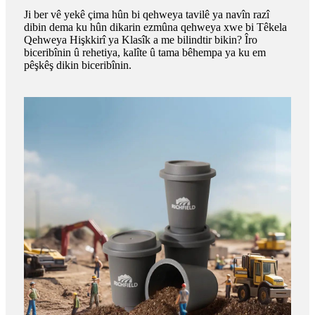
Ji ber vê yekê çima hûn bi qehweya tavilê ya navîn razî
dibin dema ku hûn dikarin ezmûna qehweya xwe bi Têkela
Qehweya Hişkkirî ya Klasîk a me bilindtir bikin? Îro
biceribînin û rehetiya, kalîte û tama bêhempa ya ku em
pêşkêş dikin biceribînin.