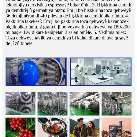
teknolojiya derxistina espressoyê bikar tînin. 3. Hişkkirina cemidî
ya demdirêj û germahiya nizm: Em ji bo hişkkirina toza qehweyê
36 demjimêran di -40 pileyan de hişkkirina cemidî bikar tînin. 4.
Pakkirina takekesî: Em ji bo pakkirina toza qehweyê kavanozek
piçûk bikar tînin, 2 gram û ji bo vexwarina qehweyê ya 180-200
ml baş e. Ew dikare kelûpelan 2 salan bihêle. 5. Vedîtina bilez:
Toza qehweya tavilê ya cemidî ya bi kalîte dikare di ava qeşayê
de jî zû bihele.