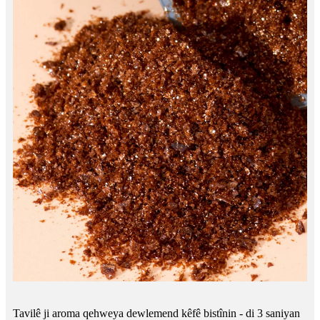
Tavilê ji aroma qehweya dewlemend kêfê bistînin - di 3 saniyan