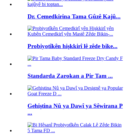
Dr. Cemedkirina Tama Gûzê Kajû...
Probiyotîkên hişkkirî lê zêde bike...
Standarda Zarokan a Pir Tam ...
Gehiştina Nû ya Dawî ya Sêwirana P
...