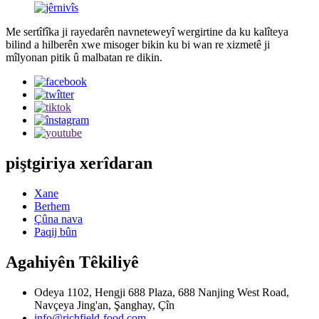
Me sertîfîka ji rayedarên navneteweyî wergirtine da ku kalîteya
bilind a hilberên xwe misoger bikin ku bi wan re xizmetê ji
mîlyonan pitik û malbatan re dikin.
piştgiriya xerîdaran
Xane
Berhem
Çûna nava
Paqij bûn
Agahiyên Têkiliyê
Odeya 1102, Hengji 688 Plaza, 688 Nanjing West Road,
Navçeya Jing'an, Şanghay, Çîn
info@richfield-food.com