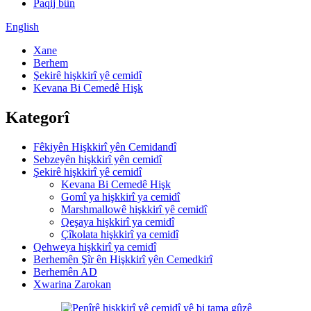
Paqij bûn
English
Xane
Berhem
Şekirê hişkkirî yê cemidî
Kevana Bi Cemedê Hişk
Kategorî
Fêkiyên Hişkkirî yên Cemidandî
Sebzeyên hişkkirî yên cemidî
Şekirê hişkkirî yê cemidî
Kevana Bi Cemedê Hişk
Gomî ya hişkkirî ya cemidî
Marshmallowê hişkkirî yê cemidî
Qeşaya hişkkirî ya cemidî
Çîkolata hişkkirî ya cemidî
Qehweya hişkkirî ya cemidî
Berhemên Şîr ên Hişkkirî yên Cemedkirî
Berhemên AD
Xwarina Zarokan