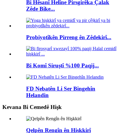
Bi Hêsanî Helîne Pirsgirêka Çalak
Zêde Bike...
Probiyotîkên Pirreng ên Zêdekirî...
Bi Komî Siruştî %100 Paqij...
FD Nebatên Li Ser Bingehîn
Helandin
Kevana Bi Cemedê Hişk
Qelpên Rengîn ên Hişkkirî