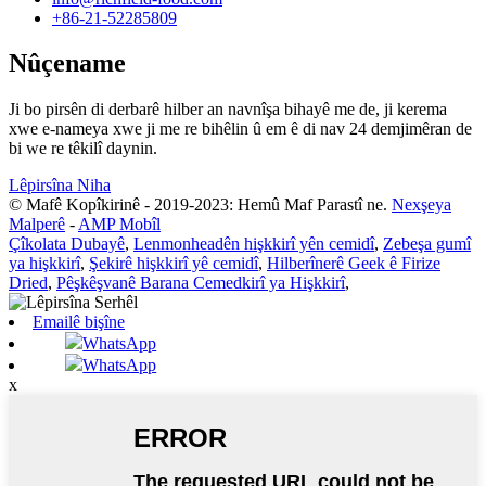
+86-21-52285809
Nûçename
Ji bo pirsên di derbarê hilber an navnîşa bihayê me de, ji kerema
xwe e-nameya xwe ji me re bihêlin û em ê di nav 24 demjimêran de
bi we re têkilî daynin.
Lêpirsîna Niha
© Mafê Kopîkirinê - 2019-2023: Hemû Maf Parastî ne.
Nexşeya
Malperê
-
AMP Mobîl
Çîkolata Dubayê
,
Lenmonheadên hişkkirî yên cemidî
,
Zebeşa gumî
ya hişkkirî
,
Şekirê hişkkirî yê cemidî
,
Hilberînerê Geek ê Firize
Dried
,
Pêşkêşvanê Barana Cemedkirî ya Hişkkirî
,
Emailê bişîne
WhatsApp
WhatsApp
x