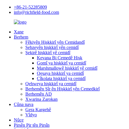
+86-21-52285809
info@richfield-food.com
Xane
Berhem
Fêkiyên Hişkkirî yên Cemidandî
Sebzeyên hişkkirî yên cemidî
Şekirê hişkkirî yê cemidî
Kevana Bi Cemedê Hişk
Gomî ya hişkkirî ya cemidî
Marshmallowê hişkkirî yê cemidî
Qeşaya hişkkirî ya cemidî
Çîkolata hişkkirî ya cemidî
Qehweya hişkkirî ya cemidî
Berhemên Şîr ên Hişkkirî yên Cemedkirî
Berhemên AD
Xwarina Zarokan
Çûna nava
Gera Kargehê
Vîdyo
Nûçe
Pirsên Pir tên Pirsîn