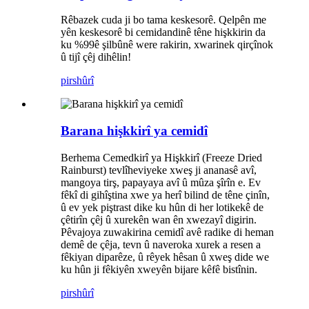
Rêbazek cuda ji bo tama keskesorê. Qelpên me
yên keskesorê bi cemidandinê têne hişkkirin da
ku %99ê şilbûnê were rakirin, xwarinek qirçînok
û tijî çêj dihêlin!
pirs
hûrî
Barana hişkkirî ya cemidî
Berhema Cemedkirî ya Hişkkirî (Freeze Dried
Rainburst) tevlîheviyeke xweş ji ananasê avî,
mangoya tirş, papayaya avî û mûza şîrîn e. Ev
fêkî di gihîştina xwe ya herî bilind de têne çinîn,
û ev yek piştrast dike ku hûn di her lotikekê de
çêtirîn çêj û xurekên wan ên xwezayî digirin.
Pêvajoya zuwakirina cemidî avê radike di heman
demê de çêja, tevn û naveroka xurek a resen a
fêkiyan diparêze, û rêyek hêsan û xweş dide we
ku hûn ji fêkiyên xweyên bijare kêfê bistînin.
pirs
hûrî